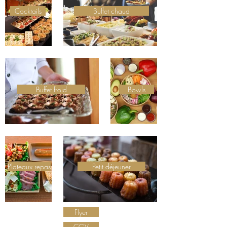
Cocktails
Buffet chaud
Buffet froid
Bowls
Plateaux repas
Petit déjeuner
Flyer
CGV