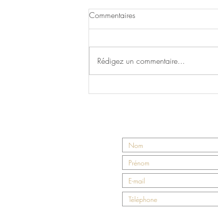
Commentaires
Rédigez un commentaire...
Obtention de l'agrément
sanitaire UE de Baron Louis
Nous contact